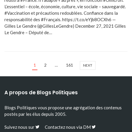
réussi à #France. Il l’adapte « au près », en fonction #Omicron.
L’essentiel – école, économie, culture, vie sociale – sauvegardé.
#Vaccination et précautions redoublées. Confiance dans la
responsabilité des #Français. https://t.co/eYjb8OCXh6 —
Gilles Le Gendre (@GillesLeGendre) December 27, 2021 Gilles
Le Gendre – Député de…
1
2
…
161
NEXT
A propos de Blogs Politiques
Blogs Politiques vous propose une agrégation des contenus
postés par les élus depuis
2005
.
Suivez nous sur
Contactez nous via DM