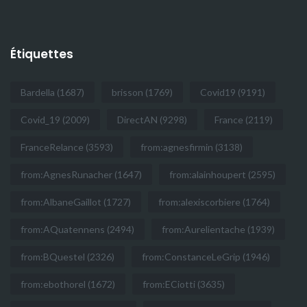
Étiquettes
Bardella
(1687)
brisson
(1769)
Covid19
(9191)
Covid_19
(2009)
DirectAN
(9298)
France
(2119)
FranceRelance
(3593)
from:agnesfirmin
(3138)
from:AgnesRunacher
(1647)
from:alainhoupert
(2595)
from:AlbaneGaillot
(1727)
from:alexiscorbiere
(1764)
from:AQuatennens
(2494)
from:Aurelientache
(1939)
from:BQuestel
(2326)
from:ConstanceLeGrip
(1946)
from:ebothorel
(1672)
from:ECiotti
(3635)