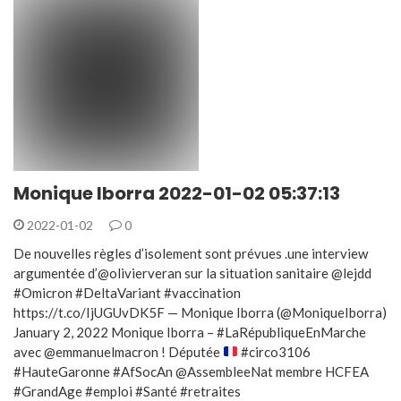
Monique Iborra 2022-01-02 05:37:13
2022-01-02
0
De nouvelles règles d’isolement sont prévues .une interview
argumentée d’@olivierveran sur la situation sanitaire @lejdd
#Omicron #DeltaVariant #vaccination
https://t.co/IjUGUvDK5F — Monique Iborra (@MoniqueIborra)
January 2, 2022 Monique Iborra – #LaRépubliqueEnMarche
avec @emmanuelmacron ! Députée
#circo3106
#HauteGaronne #AfSocAn @AssembleeNat membre HCFEA
#GrandAge #emploi #Santé #retraites