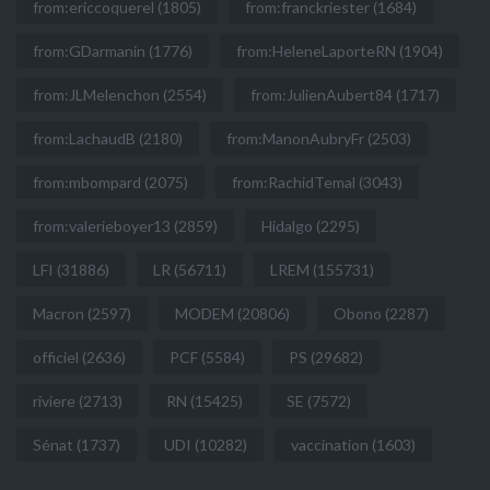
from:ericcoquerel
(1805)
from:franckriester
(1684)
from:GDarmanin
(1776)
from:HeleneLaporteRN
(1904)
from:JLMelenchon
(2554)
from:JulienAubert84
(1717)
from:LachaudB
(2180)
from:ManonAubryFr
(2503)
from:mbompard
(2075)
from:RachidTemal
(3043)
from:valerieboyer13
(2859)
Hidalgo
(2295)
LFI
(31886)
LR
(56711)
LREM
(155731)
Macron
(2597)
MODEM
(20806)
Obono
(2287)
officiel
(2636)
PCF
(5584)
PS
(29682)
riviere
(2713)
RN
(15425)
SE
(7572)
Sénat
(1737)
UDI
(10282)
vaccination
(1603)